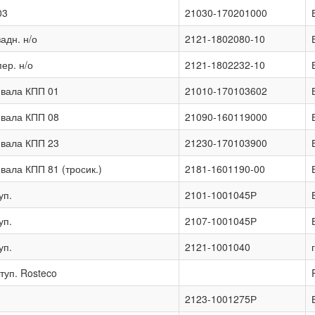
03
21030-170201000
адн. н/о
2121-1802080-10
ер. н/о
2121-1802232-10
вала КПП 01
21010-170103602
вала КПП 08
21090-160119000
вала КПП 23
21230-170103900
ала КПП 81 (тросик.)
2181-1601190-00
уп.
2101-1001045Р
уп.
2107-1001045Р
уп.
2121-1001040
туп. Rosteco
2123-1001275Р