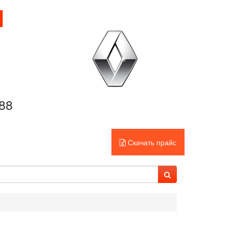
И
-88
Скачать прайс