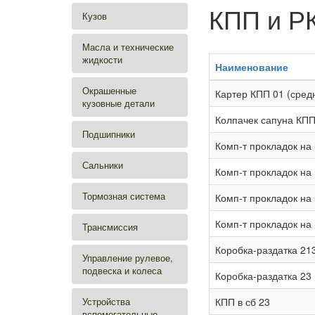
КПП и Р
Кузов
Масла и технические
жидкости
Наименование
Окрашенные
Картер КПП 01 (сред
кузовные детали
Колпачек сапуна КП
Подшипники
Комп-т прокладок на
Сальники
Комп-т прокладок на
Тормозная система
Комп-т прокладок на 
Комп-т прокладок на 
Трансмиссия
Коробка-раздатка 21
Управление рулевое,
подвеска и колеса
Коробка-раздатка 23
Устройства
КПП в сб 23
вспомогательные