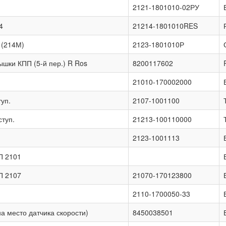
2121-1801010-02РУ
4
21214-1801010RES
 (214М)
2123-1801010Р
ышки КПП (5-й пер.) R Ros
8200117602
21010-170002000
уп.
2107-1001100
ступ.
21213-100110000
2123-1001113
П 2101
П 2107
21070-170123800
2110-1700050-33
а место датчика скорости)
8450038501