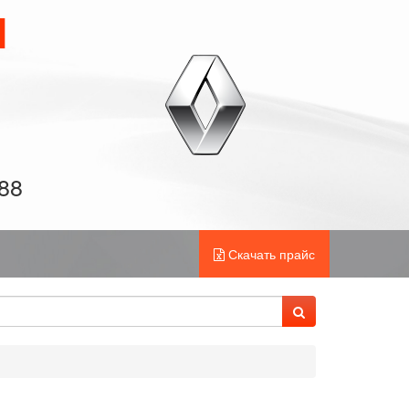
И
-88
Скачать прайс