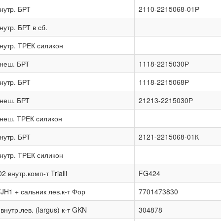
нутр. БРТ
2110-2215068-01Р
утр. БРТ в сб.
нутр. ТРЕК силикон
неш. БРТ
1118-2215030Р
нутр. БРТ
1118-2215068Р
неш. БРТ
21213-2215030Р
неш. ТРЕК силикон
нутр. БРТ
2121-2215068-01К
нутр. ТРЕК силикон
внутр.комп-т Trialli
FG424
H1 + сальник лев.к-т Фор
7701473830
утр.лев. (largus) к-т GKN
304878