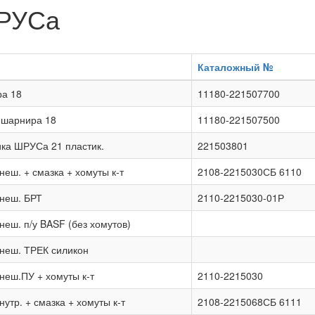
РУСа
Каталожный №
ра 18
11180-221507700
 шарнира 18
11180-221507500
ка ШРУСа 21 пластик.
221503801
еш. + смазка + хомуты к-т
2108-2215030СБ 6110
неш. БРТ
2110-2215030-01Р
еш. п/у BASF (без хомутов)
неш. ТРЕК силикон
еш.ПУ + хомуты к-т
2110-2215030
утр. + смазка + хомуты к-т
2108-2215068СБ 6111