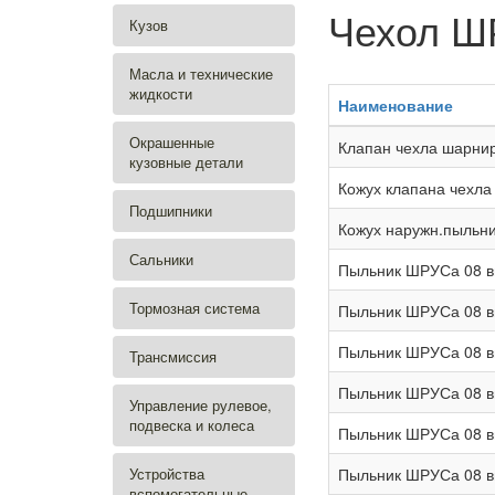
Чехол Ш
Кузов
Масла и технические
жидкости
Наименование
Окрашенные
Клапан чехла шарни
кузовные детали
Кожух клапана чехла
Подшипники
Кожух наружн.пыльни
Сальники
Пыльник ШРУСа 08 вн
Тормозная система
Пыльник ШРУСа 08 в
Пыльник ШРУСа 08 вн
Трансмиссия
Пыльник ШРУСа 08 в
Управление рулевое,
подвеска и колеса
Пыльник ШРУСа 08 вн
Устройства
Пыльник ШРУСа 08 вн
вспомогательные