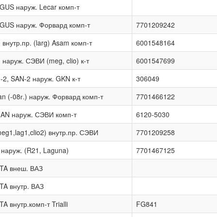
US наруж. Lecar комп-т
US наруж. Форвард комп-т
7701209242
нутр.пр. (larg) Asam комп-т
6001548164
аруж. СЭВИ (meg, clio) к-т
6001547699
2, SAN-2 наруж. GKN к-т
306049
 (-08г.) наруж. Форвард комп-т
7701466122
AN наруж. СЭВИ комп-т
6120-5030
g1,lag1,clio2) внутр.пр. СЭВИ
7701209258
аруж. (R21, Laguna)
7701467125
TA внеш. ВАЗ
A внутр. ВАЗ
внутр.комп-т Trialli
FG841