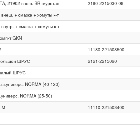
A, 21902 внеш. BR п/уретан
2180-2215030-08
неш. + смазка + хомуты к-т
нутр. + смазка + хомуты к-т
комп-т GKN
М
11180-221503500
 большой ШРУС
2121-2215090
 малый ШРУС
ьш.универс. NORMA (40-120)
.универс. NORMA (25-50)
А М
11110-221503400